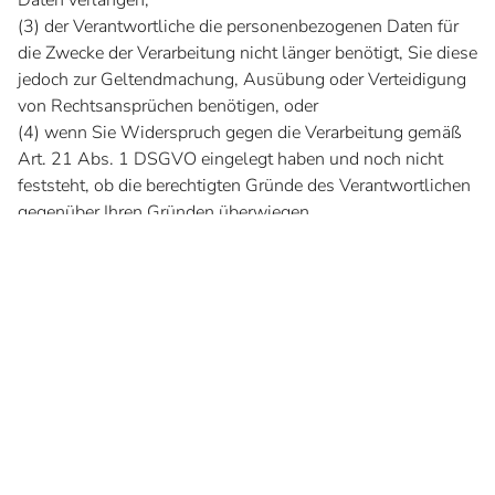
Daten verlangen;
(3) der Verantwortliche die personenbezogenen Daten für
die Zwecke der Verarbeitung nicht länger benötigt, Sie diese
jedoch zur Geltendmachung, Ausübung oder Verteidigung
von Rechtsansprüchen benötigen, oder
(4) wenn Sie Widerspruch gegen die Verarbeitung gemäß
Art. 21 Abs. 1 DSGVO eingelegt haben und noch nicht
feststeht, ob die berechtigten Gründe des Verantwortlichen
gegenüber Ihren Gründen überwiegen.
Wurde die Verarbeitung der Sie betreffenden
personenbezogenen Daten eingeschränkt, dürfen diese
Daten – von ihrer Speicherung abgesehen – nur mit Ihrer
Einwilligung oder zur Geltendmachung, Ausübung oder
Verteidigung von Rechtsansprüchen oder zum Schutz der
Rechte einer anderen natürlichen oder juristischen Person
oder aus Gründen eines wichtigen öffentlichen Interesses
der Union oder eines Mitgliedstaats verarbeitet werden.
4. Recht auf Löschung (Recht auf