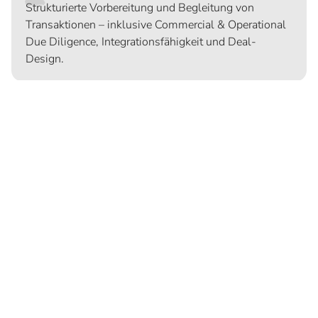
Strukturierte Vorbereitung und Begleitung von
Transaktionen – inklusive Commercial & Operational
Due Diligence, Integrationsfähigkeit und Deal-
Design.
3
Integrationsplanung & PMI-Setup
Frühzeitige Planung der Integration – mit klaren
Zielen, Steuerungslogik und operativer Struktur. Das
T60 PMI Playbook bildet die Grundlage für eine
strukturierte Umsetzung.
4
Synergieanalyse & Umsetzung
Identifikation und Realisierung von Kosten- und
Umsatzsynergien – mit messbarer Wirkung,
operativer Verankerung und Erfolgstracking.