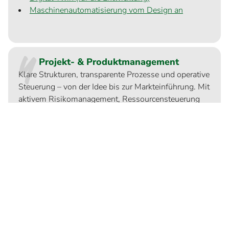
Maschinenautomatisierung vom Design an
4
Projekt- & Produktmanagement
Klare Strukturen, transparente Prozesse und operative
Steuerung – von der Idee bis zur Markteinführung. Mit
aktivem Risikomanagement, Ressourcensteuerung
und digitalen Tools für Termintreue und
Ergebnisqualität.
Steuerung des Produktentstehungsprozesses
Projektmanagement für komplexe SW-
Entwicklungen
Projektmanagement für komplexe HW-
Entwicklungen
SAFe Product Owner
DevOps für die Applikationentwicklung