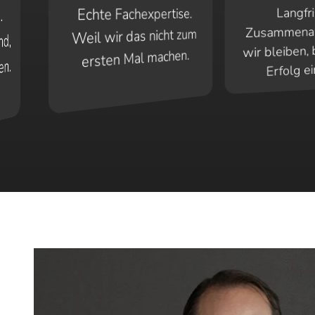
.
Echte Fachexpertise.
Langfri
Zusammenarb
Weil wir das nicht zum
nd,
wir bleiben, b
ersten Mal machen.
n.
Erfolg ein