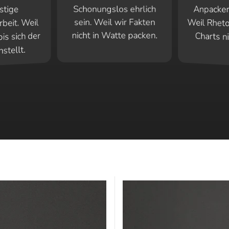
Anpacker
Weil Rhet
stige
Schonungslos ehrlich
sein. Weil wir Fakten
eit. Weil
nicht in Watte packen.
is sich der
Charts n
stellt.