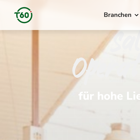
Branchen
Sa
Operat
für hohe Li