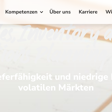
Kompetenzen
Über uns
Karriere
Wi
les, Inventory 
ions Planning
eferfähigkeit und niedrige
volatilen Märkten